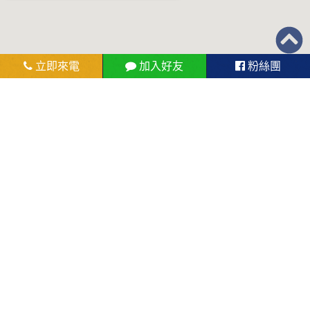
立即來電
加入好友
粉絲團
花旗當舖
服務流程
流當精品
地理位置
優惠訊息
線上諮詢
網站地圖
地址：
屏東縣東港鎮沿海路227號