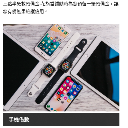
三點半急救預備金-花旗當鋪隨時為您預留一筆預備金，讓
您有備無患維護信用。
手機借款