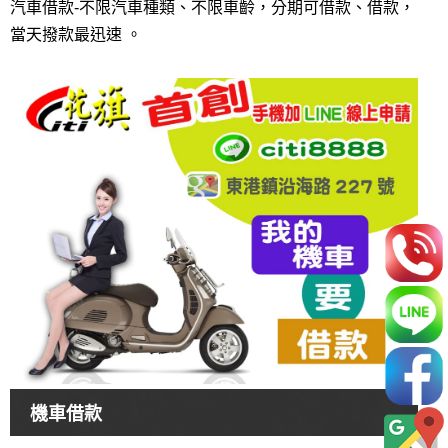
汽車借款-不限汽車種類、不限車齡，分期可借款、借款，
當天撥款最迅速 。
機車借款