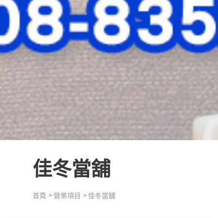
佳冬當舖
首頁
營業項目
佳冬當舖