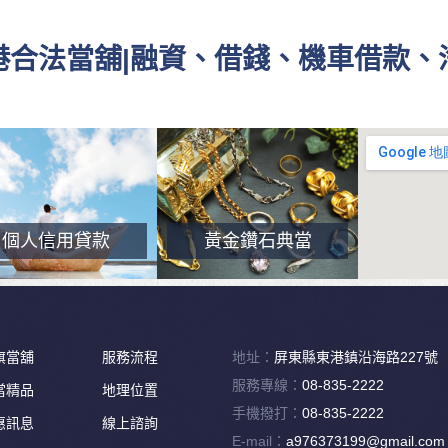
東港合法當舖|融資、借錢、機車借款
個人信用貸款
黃金鑽石典當
旗當舖
服務流程
地址：
屏東縣東港鎮沿海路227號
服務專線：
08-835-2222
當精品
地理位置
手機撥打：
08-835-2222
惠訊息
線上諮詢
E-mail：
a976373199@gmail.com