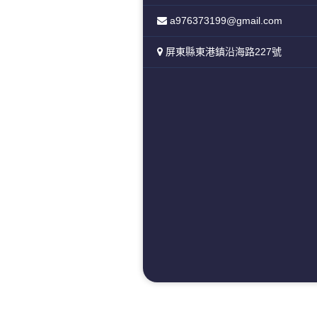
a976373199@gmail.com
屏東縣東港鎮沿海路227號