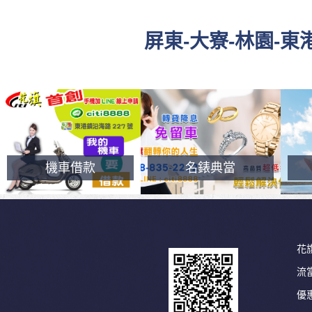
屏東-大寮-林園-
機車借款
名錶典當
花
流
優