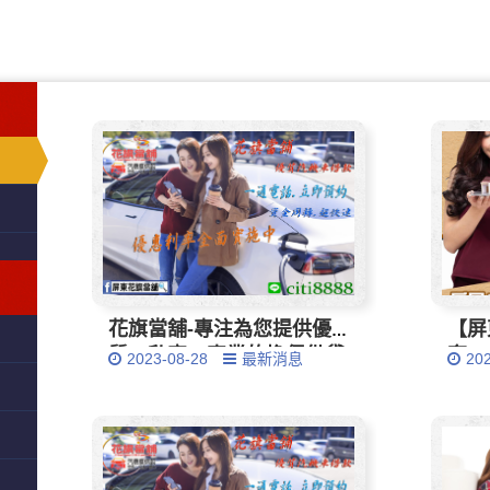
花旗當舖-專注為您提供優
【屏
質、私密、專業的擔保借貸
套，
2023-08-28
最新消息
20
服務