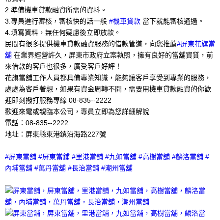
2.準備機車貸款融資所需的資料。
3.專員進行審核，審核快的話一般
#機車貸款
當下就能審核通過。
4.填寫資料，無任何疑慮後立即放款。
民間有很多提供機車貸款融資服務的借款管道，向您推薦
#屏東花旗當
舖
在業界經營許久，屏東市政府立案執照，擁有良好的當舖資質，前
來借款的客戶也很多，廣受客戶好評！
花旗當舖工作人員都具備專業知識，能夠讓客戶享受到專業的服務，
處處為客戶著想，如果有資金周轉不開，需要用機車貸款融資的你歡
迎即刻撥打服務專線 08-835--2222
歡迎來電或親臨本公司，專員立即為您詳細解說
電話：08-835--2222
地址：屏東縣東港鎮沿海路227號
#屏東當舖 #屏東當鋪 #里港當舖 #九如當舖 #高樹當舖 #麟洛當舖 #
內埔當舖 #萬丹當舖 #長治當舖 #潮州當舖