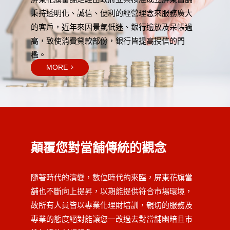
秉持透明化、誠信、便利的經營理念來服務廣大
的客戶，近年來因景氣低迷、銀行逾放及呆帳過
高，致使消費貸款部份，銀行皆提高授信的門
檻。
MORE
顛覆您對當舖傳統的觀念
隨著時代的演變，數位時代的來臨，屏東花旗當
舖也不斷向上提昇，以期能提供符合市場環境，
故所有人員皆以專業化理財培訓，親切的服務及
專業的態度絕對能讓您一改過去對當舖幽暗且市