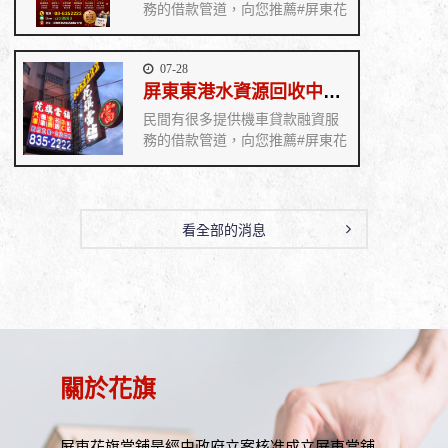
務的借款管道，向您推薦#屏東花
旗當舖 在業界經營許久，屏東市
政府立案執照，擁有良好的當舖
07-28
資質，前來借款的客戶也很多，
屏東東港水資源回收中心啟用 助大鵬灣水質升級《花旗當舖》
廣受客戶好評！ 花旗當舖工作人
員都具備專業知識，能夠讓客戶
民間有很多提供機車貸款融資服
享受到專業的服務，處處為客戶
務的借款管道，向您推薦#屏東花
著想，如果有資金周轉不開，需
旗當舖 在業界經營許久，屏東市
要用機車貸款融資的你歡迎即刻
政府立案執照，擁有良好的當舖
撥打服務專線 08-835--2222 歡迎
資質，前來借款的客戶也很多，
來電或親臨本公司，專員立即為
廣受客戶好評！ 花旗當舖工作人
看全部的消息
您詳細解說
員都具備專業知識，能夠讓客戶
享受到專業的服務，處處為客戶
著想，如果有資金周轉不開，需
要用機車貸款融資的你歡迎即刻
撥打服務專線 08-835--2222 歡迎
來電或親臨本公司，專員立即為
您詳細解說
關於花旗
屏東花旗當舖是經由政府立案核准成立屏東當舖