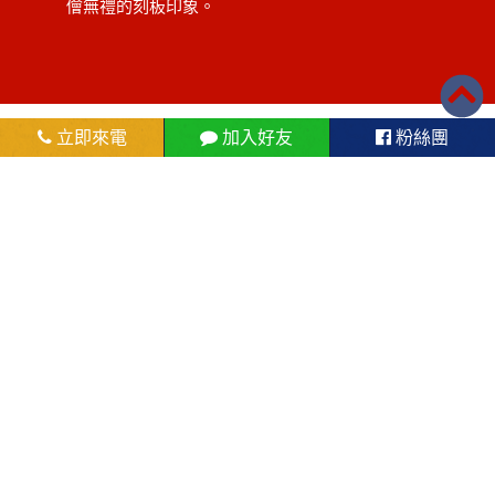
儈無禮的刻板印象。
立即來電
加入好友
粉絲團
屏東花旗當舖位於屏東縣東港
鎮沿海路227號
在於軍公教(公務人員借款)、上班族(汽車借款、
機車借款)或八大行業(個人信用借款)，想自行創
業、臨時週轉，屏東花旗當舖皆以誠信、快速的
原則提供給顧客最滿意的服務。