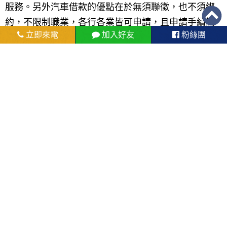
服務。另外汽車借款的優點在於無須聯徵，也不須綁
約，不限制職業，各行各業皆可申請，且申請手續簡
立即來電
加入好友
粉絲團
單，快速審核、火速放款，更有免留車服務，另外若
您車況良好、個人條件也佳，更有機會貸得車價20
0%，因此若您名下有車，汽車借款不妨是個借貸好選
擇!
上一則-東港當舖-汽機車申請借款後，可以不用留車嗎?
[屏東、大寮]當舖融資、借款-免留車，快速放款，利率超低優惠-下一
則