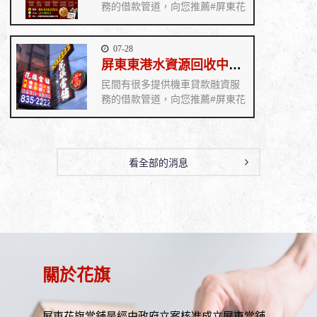
務的借款管道，向您推薦#屏東花
旗當舖 在業界經營許久，屏東市
政府立案執照，擁有良好的當舖
07-28
資質，前來借款的客戶也很多，
屏東東港水資源回收中心啟用 助大鵬灣水質升級《花旗當舖》
廣受客戶好評！ 花旗當舖工作人
員都具備專業知識，能夠讓客戶
民間有很多提供機車貸款融資服
享受到專業的服務，處處為客戶
務的借款管道，向您推薦#屏東花
著想，如果有資金周轉不開，需
旗當舖 在業界經營許久，屏東市
要用機車貸款融資的你歡迎即刻
政府立案執照，擁有良好的當舖
撥打服務專線 08-835--2222 歡迎
資質，前來借款的客戶也很多，
來電或親臨本公司，專員立即為
廣受客戶好評！ 花旗當舖工作人
看全部的消息
您詳細解說
員都具備專業知識，能夠讓客戶
享受到專業的服務，處處為客戶
著想，如果有資金周轉不開，需
要用機車貸款融資的你歡迎即刻
撥打服務專線 08-835--2222 歡迎
來電或親臨本公司，專員立即為
您詳細解說
關於花旗
屏東花旗當舖是經由政府立案核准成立屏東當舖