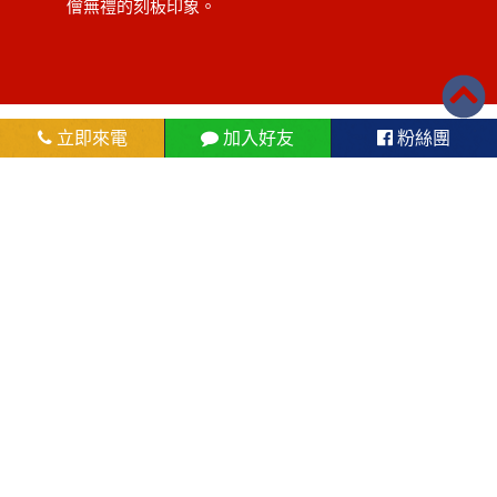
儈無禮的刻板印象。
立即來電
加入好友
粉絲團
屏東花旗當舖位於屏東縣東港
鎮沿海路227號
在於軍公教(公務人員借款)、上班族(汽車借款、
機車借款)或八大行業(個人信用借款)，想自行創
業、臨時週轉，屏東花旗當舖皆以誠信、快速的
原則提供給顧客最滿意的服務。