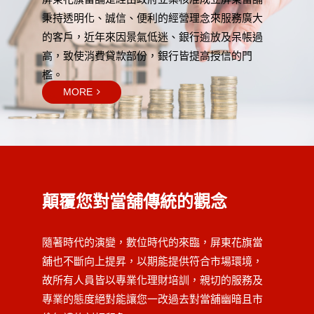
秉持透明化、誠信、便利的經營理念來服務廣大
的客戶，近年來因景氣低迷、銀行逾放及呆帳過
高，致使消費貸款部份，銀行皆提高授信的門
檻。
MORE
顛覆您對當舖傳統的觀念
隨著時代的演變，數位時代的來臨，屏東花旗當
舖也不斷向上提昇，以期能提供符合市場環境，
故所有人員皆以專業化理財培訓，親切的服務及
專業的態度絕對能讓您一改過去對當舖幽暗且市