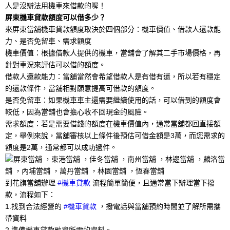
人是沒辦法用機車來借款的喔！
屏東機車貸款額度可以借多少？
來屏東當舖機車貸款額度取決於四個部分：機車價值、借款人還款能
力、是否免留車、需求額度
機車價值：根據借款人提供的機車，當舖會了解其二手市場價格，再
針對車況來評估可以借的額度。
借款人還款能力：當舖當然會希望借款人是有借有還，所以若有穩定
的還款條件，當舖相對願意提高可借款的額度。
是否免留車：如果機車車主還需要繼續使用的話，可以借到的額度會
較低，因為當舖也會擔心收不回現金的風險。
需求額度：若是需要借錢的額度在機車價值內，通常當舖都回直接額
定，舉例來說，當舖審核以上條件後預估可借金額是3萬，而您需求的
額度是2萬，通常都可以成功過件。
到花旗當舖辦理
#機車貸款
流程簡單簡便，且通常當下辦理當下撥
款，流程如下：
1.找到合法經營的
#機車貸款
，撥電話與當舖預約時間並了解所需攜
帶資料
2.準備機車貸款融資所需的資料。