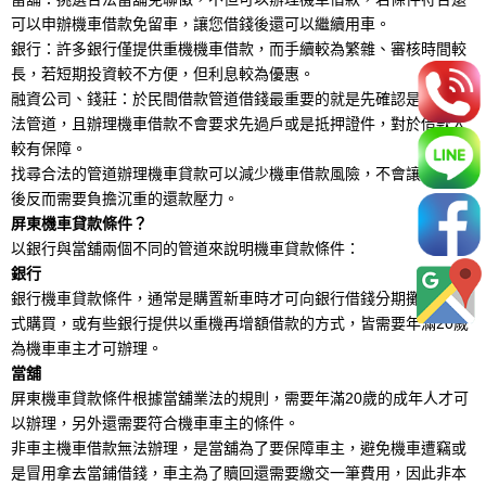
可以申辦機車借款免留車，讓您借錢後還可以繼續用車。
銀行：許多銀行僅提供重機機車借款，而手續較為繁雜、審核時間較
長，若短期投資較不方便，但利息較為優惠。
融資公司、錢莊：於民間借款管道借錢最重要的就是先確認是否為合
法管道，且辦理機車借款不會要求先過戶或是抵押證件，對於借款人
較有保障。
找尋合法的管道辦理機車貸款可以減少機車借款風險，不會讓您借款
後反而需要負擔沉重的還款壓力。
屏東機車貸款條件？
以銀行與當舖兩個不同的管道來說明機車貸款條件：
銀行
銀行機車貸款條件，通常是購置新車時才可向銀行借錢分期攤還的方
式購買，或有些銀行提供以重機再增額借款的方式，皆需要年滿20歲
為機車車主才可辦理。
當舖
屏東機車貸款條件根據當舖業法的規則，需要年滿20歲的成年人才可
以辦理，另外還需要符合機車車主的條件。
非車主機車借款無法辦理，是當舖為了要保障車主，避免機車遭竊或
是冒用拿去當鋪借錢，車主為了贖回還需要繳交一筆費用，因此非本