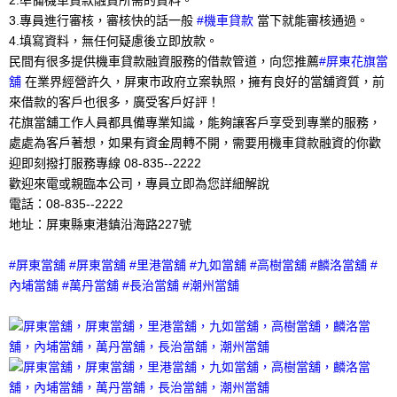
3.專員進行審核，審核快的話一般
#機車貸款
當下就能審核通過。
4.填寫資料，無任何疑慮後立即放款。
民間有很多提供機車貸款融資服務的借款管道，向您推薦
#屏東花旗當
舖
在業界經營許久，屏東市政府立案執照，擁有良好的當舖資質，前
來借款的客戶也很多，廣受客戶好評！
花旗當舖工作人員都具備專業知識，能夠讓客戶享受到專業的服務，
處處為客戶著想，如果有資金周轉不開，需要用機車貸款融資的你歡
迎即刻撥打服務專線 08-835--2222
歡迎來電或親臨本公司，專員立即為您詳細解說
電話：08-835--2222
地址：屏東縣東港鎮沿海路227號
#屏東當舖 #屏東當舖 #里港當舖 #九如當舖 #高樹當舖 #麟洛當舖 #
內埔當舖 #萬丹當舖 #長治當舖 #潮州當舖