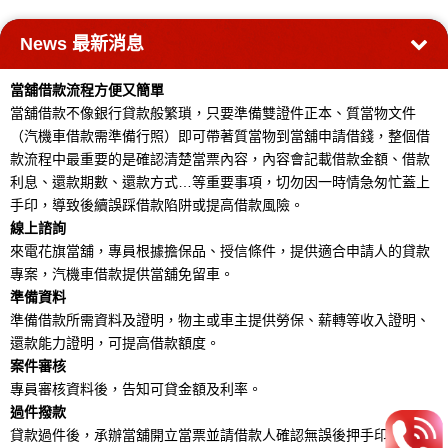
News
最新消息
當舖借款流程方便又簡單
當舖借款不像銀行貸款般繁瑣，只要準備雙證件正本、質當物文件
（汽機車借款需準備行照）即可帶著質當物到當舖申請借錢，整個借
款流程中最重要的是確認清楚當票內容，內容會記載借款金額、借款
利息、還款期數、還款方式…等重要事項，切勿因一時情急匆忙蓋上
手印，導致後續誤踩借款陷阱或提高借款風險。
線上諮詢
來電花旗當舖，專員根據擔保品、授信條件，提供適合申請人的貸款
專案，汽機車借款提供當舖免留車。
準備資料
準備借款所需資料及證明，物主或車主提供勞保、薪轉等收入證明、
還款能力證明，可提高借款額度。
案件審核
專員審核資料後，告知可貸金額及利率。
過件撥款
貸款過件後，承辦當舖開立當票並請借款人確認無誤後押手印，當場