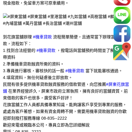
現金撥款，免留車方案可原車續用。
到花旗當舖辦理
#機車貸款
流程簡單簡便，且通常當下辦理當下撥
款，流程如下：
1.找到合法經營的
#機車貸款
，撥電話與當舖預約時間並了解所需攜
帶資料
2.準備機車貸款融資所需的資料。
3.專員進行審核，審核快的話一般
#機車貸款
當下就能審核通過。
4.填寫資料，無任何疑慮後立即放款。
民間有很多提供機車貸款融資服務的借款管道，向您推薦
#屏東花旗當
舖
在業界經營許久，屏東市政府立案執照，擁有良好的當舖資質，前
來借款的客戶也很多，廣受客戶好評！
花旗當舖工作人員都具備專業知識，能夠讓客戶享受到專業的服務，
處處為客戶著想，如果有資金周轉不開，需要用機車貸款融資的你歡
迎即刻撥打服務專線 08-835--2222
歡迎來電或親臨本公司，專員立即為您詳細解說
電話：08-835--2222