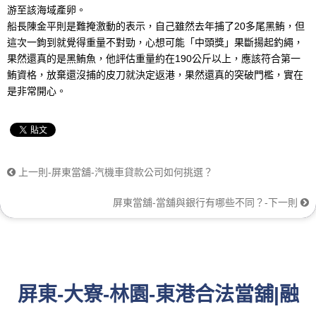
游至該海域產卵。
船長陳金平則是難掩激動的表示，自己雖然去年捕了20多尾黑鮪，但
這次一鉤到就覺得重量不對勁，心想可能「中頭獎」果斷揚起釣繩，
果然還真的是黑鮪魚，他評估重量約在190公斤以上，應該符合第一
鮪資格，放棄還沒捕的皮刀就決定返港，果然還真的突破門檻，實在
是非常開心。
上一則-屏東當舖-汽機車貸款公司如何挑選？
屏東當舖-當舖與銀行有哪些不同？-下一則
屏東-大寮-林園-東港合法當舖|融