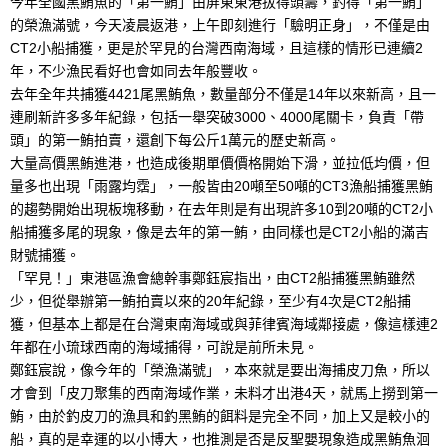
今年全國黑鮪魚的「第一鮪」由屏東東港拔得頭籌，釣得「第一鮪」
的榮漁滿號，今天凌晨返港，上午即刻進行「驗明正身」，不僅是由
CT2小船捕獲，更是於罕見的台灣西南海域，且這樣的情形已連續2
年，不少漁民看好也會如同去年般豐收。
去年全年共捕獲4421尾黑鮪魚，數量部分不僅是14年以來新高，且一
連刷新許多多年紀錄，包括一舉突破3000、4000尾關卡，負責「帶
頭」的第一鮪拍賣，還創下每公斤1萬元的歷史新高。
大量高價黑鮪進港，也造成後期單價價格開始下滑，並拉低均價，但
量多也出現「雨露均霑」，一般皆由20噸至50噸的CT3漁船捕獲黑鮪
的趨勢開始出現板塊移動，在去年則是有出現許多10到20噸的CT2小
船捕獲多尾的現象，像是去年的第一鮪，由同樣也是CT2小船的滿吉
財號捕獲。
「罕見！」東港區漁會總幹事鄭鈺宸指出，由CT2船捕獲黑鮪雖然
少，但從舉辦第一鮪拍賣以來的20年紀錄，至少有4次是CT2船捕
獲，但基本上都是在台灣東南海域或與菲律賓海域鄰接處，像這樣連2
年都在小琉球西南的海域捕得，可說是前所未見。
鄭鈺宸說，像今年的「榮漁滿號」，本來就是要出海捕皮刀魚，所以
才會到「皮刀聚集的西南海域作業，未料才出港4天，就馬上撈到第一
鮪，由於釣皮刀的漁具和釣黑鮪的餌料是完全不同，加上又是較小的
船，真的是幸運的以小博大，也推測是否是反聖嬰現象造成黑鮪魚洄