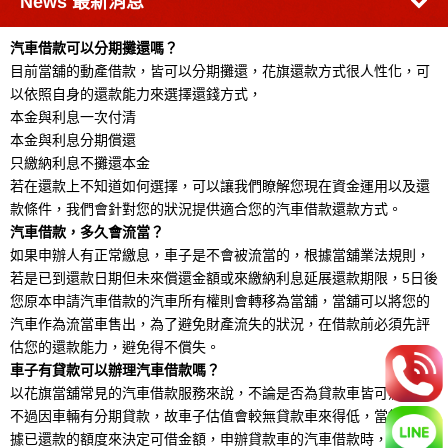
News
最新消息
汽車借款可以分期攤還嗎？
目前當舖的動產借款，皆可以分期攤還，花旗還款方式很人性化，可
以依照自身的還款能力來選擇還錢方式，
本金與利息一次付清
本金與利息分期償還
只繳納利息不攤還本金
若在還款上不知道如何選擇，可以讓我們瞭解您現在資金運用以及還
款條件，我們會針對您的狀況提供適合您的汽車借款還款方式。
汽車借款，多久會流當？
如果申辦人有正常繳息，車子是不會被流當的，根據當舖業法規則，
若是已到還款日期但未來償還金額或來繳納利息延展還款期限，5日後
您原本申請汽車借款的汽車所有權則會轉移為當舖，當舖可以將您的
汽車作為流當車售出，為了避免財產流失的狀況，在借款前必須先評
估您的還款能力，避免得不償失。
車子有貸款可以辦理汽車借款嗎？
以花旗當舖常見的汽車借款服務來說，不論是否為貸款車皆可辦理，
不過因車輛有分期貸款，故車子估值會較無貸款車來得低，當舖會依
據已還款的額度來決定可借金額，申辦貸款車的汽車借款時，記得準