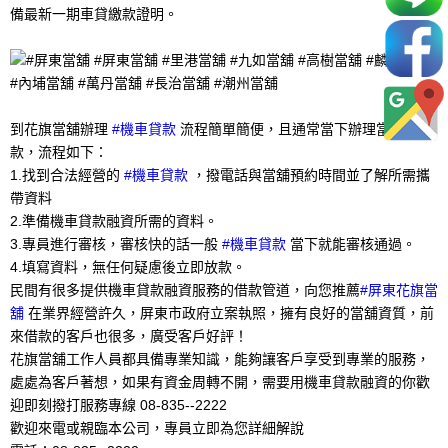
備最新一期車貸繳款證明。
到花旗當舖辦理
#機車貸款
流程簡單簡便，且通常當下辦理當下撥
款，流程如下：
1.找到合法經營的
#機車貸款
，撥電話與當舖預約時間並了解所需攜
帶資料
2.準備機車貸款融資所需的資料。
3.專員進行審核，審核快的話一般
#機車貸款
當下就能審核通過。
4.填寫資料，無任何疑慮後立即放款。
民間有很多提供機車貸款融資服務的借款管道，向您推薦
#屏東花旗當
舖
在業界經營許久，屏東市政府立案執照，擁有良好的當舖資質，前
來借款的客戶也很多，廣受客戶好評！
花旗當舖工作人員都具備專業知識，能夠讓客戶享受到專業的服務，
處處為客戶著想，如果有資金周轉不開，需要用機車貸款融資的你歡
迎即刻撥打服務專線 08-835--2222
歡迎來電或親臨本公司，專員立即為您詳細解說