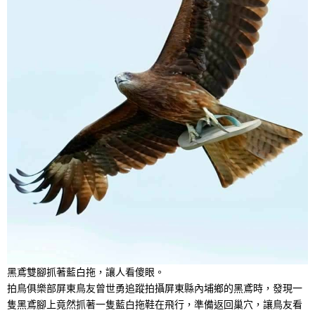
黑鳶雙腳抓著藍白拖，讓人看傻眼。
拍鳥俱樂部屏東鳥友曾世勇追蹤拍攝屏東縣內埔鄉的黑鳶時，發現一
隻黑鳶腳上竟然抓著一隻藍白拖鞋在飛行，準備返回巢穴，讓鳥友看