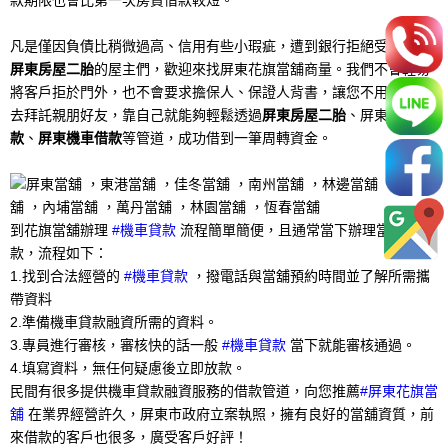
凡是僅因負債比稍微過高、信用有些小瑕疵，遭到銀行拒絕受限申請
屏東房屋二胎
的屋主們，歡迎來找屏東花旗當舖商量。我們不會輕易
將客戶拒於門外，也不會要求擔保人、保證人背書，讓您不用再四處
去拜託親朋好友，靠自己就能夠輕鬆透過
屏東房屋二胎
、屏東
汽車借
款
、
屏東機車借款
等管道，成功借到一筆周轉資金。
到花旗當舖辦理
#機車貸款
流程簡單簡便，且通常當下辦理當下撥
款，流程如下：
1.找到合法經營的
#機車貸款
，撥電話與當舖預約時間並了解所需攜
帶資料
2.準備機車貸款融資所需的資料。
3.專員進行審核，審核快的話一般
#機車貸款
當下就能審核通過。
4.填寫資料，無任何疑慮後立即放款。
民間有很多提供機車貸款融資服務的借款管道，向您推薦
#屏東花旗當
舖
在業界經營許久，屏東市政府立案執照，擁有良好的當舖資質，前
來借款的客戶也很多，廣受客戶好評！