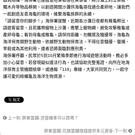
器具阻擋，海保署也提醒當地業者應在黃昏後，將沙灘上的立槳板、
獨木舟等物品移開，以創造開闊沙灘供海龜尋找適合產卵地，讓我們
一起創造友善海龜的環境，維繫海龜族群的永續。
「請留意你的腳步！」海保署提醒，近期各沙灘日夜都有稚龜孵出，
請遊客留意，且若攜帶寵物上沙灘，應繫上寵物繩，避免攻擊稚龜或
產卵母龜；看到母龜或稚龜，請保持距離、勿觸摸及騷擾等，海龜為
海洋保育類野生動物，依據野生動物保育法，不得任意騷擾、獵捕、
宰殺或為其他利用，違者恐將面臨對應刑責。
海保署呼籲，民眾於5到10月繁殖季節進行海域遊憩活動時，務必多
加小心留意，若發現疑似違法行為，也請協助完整蒐證，向所在地海
洋保育主管機關檢舉，或通報「118」專線，大家共同努力，一起守
護可愛的綠蠵龜及海洋生物資源。
上一則-屏東當舖-流當機車可以買嗎？
屏東當舖-花旗當舖借錢提供多元資金-下一則