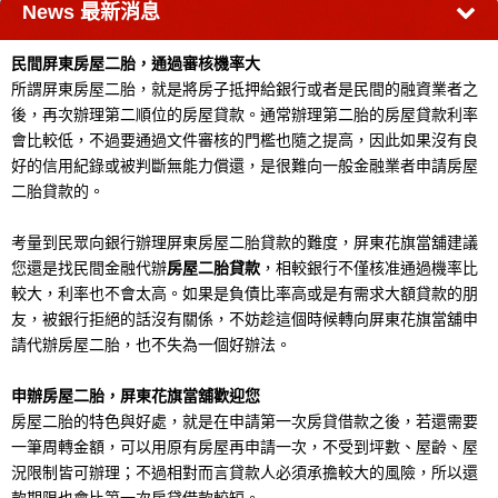
News
最新消息
民間屏東房屋二胎，通過審核機率大
所謂屏東房屋二胎，就是將房子抵押給銀行或者是民間的融資業者之
後，再次辦理第二順位的房屋貸款。通常辦理第二胎的房屋貸款利率
會比較低，不過要通過文件審核的門檻也隨之提高，因此如果沒有良
好的信用紀錄或被判斷無能力償還，是很難向一般金融業者申請房屋
二胎貸款的。
考量到民眾向銀行辦理屏東房屋二胎貸款的難度，屏東花旗當舖建議
您還是找民間金融代辦
房屋二胎貸款
，相較銀行不僅核准通過機率比
較大，利率也不會太高。如果是負債比率高或是有需求大額貸款的朋
友，被銀行拒絕的話沒有關係，不妨趁這個時候轉向屏東花旗當舖申
請代辦房屋二胎，也不失為一個好辦法。
申辦房屋二胎，屏東花旗當舖歡迎您
房屋二胎的特色與好處，就是在申請第一次房貸借款之後，若還需要
一筆周轉金額，可以用原有房屋再申請一次，不受到坪數、屋齡、屋
況限制皆可辦理；不過相對而言貸款人必須承擔較大的風險，所以還
款期限也會比第一次房貸借款較短。