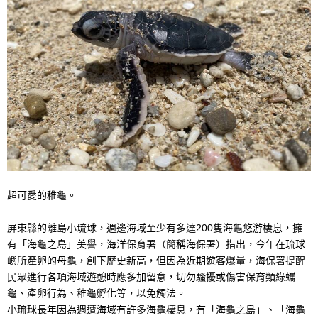
超可愛的稚龜。
屏東縣的離島小琉球，週邊海域至少有多達200隻海龜悠游棲息，擁
有「海龜之島」美譽，海洋保育署（簡稱海保署）指出，今年在琉球
嶼所產卵的母龜，創下歷史新高，但因為近期遊客爆量，海保署提醒
民眾進行各項海域遊憩時應多加留意，切勿騷擾或傷害保育類綠蠵
龜、產卵行為、稚龜孵化等，以免觸法。
小琉球長年因為週遭海域有許多海龜棲息，有「海龜之島」、「海龜