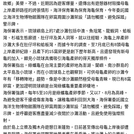
故鄉」美譽，不過，近期因為遊客爆量，還傳出有遊憩器材阻擋母龜
上岸產卵路徑的誇張情形，海洋保育署為保育海龜保育，今年委託國
立海洋生物博物館團隊在卵窩周圍沙灘架設「請勿觸摸、避免踩踏」
警示牌。
海保署表示，琉球嶼島上的7處沙灘包括中澳、魚埕尾、龍蝦洞、蛤板
灣、杉福生態廊道、肚仔坪及美人洞等，就以往經驗，海龜上岸產卵
沙灘大多在肚仔坪和蛤板灣，而據今年的調查，至7月底已有8頭母龜
上岸產卵紀錄，且產下的15窩卵更是創下歷年新高，且還發現有新母
龜的加入，顯見小琉球具備吸引海龜產卵的得天獨厚條件。
海保署指出，綠蠵龜在台灣主要的產卵地為澎湖、蘭嶼、南沙群島的
太平島及小琉球，而在小琉球島上也觀察到，可供母龜產卵的沙灘今
年有「移轉陣地」趨勢，像是中澳沙灘顯然極受母龜青睞，現已有8窩
卵窩，更加證明琉球嶼是台灣綠蠵龜重要產卵棲地。
海保署強調，每年5至10月是綠蠵龜產卵季節，又以7、8月為高峰。
為避免遊客干擾或傷害海龜，讓稚龜順利回到大海，海保署委託國立
海洋生物博物館團隊在卵窩周圍沙灘架設「請勿觸摸、避免踩踏」警
示牌。並呼籲遊客應盡量減少夜間於沙灘活動，且避免使用強燈照
射。
由於島上立槳及獨木舟遊憩日漸蓬勃，日前甚至傳出母龜上岸後卻遭