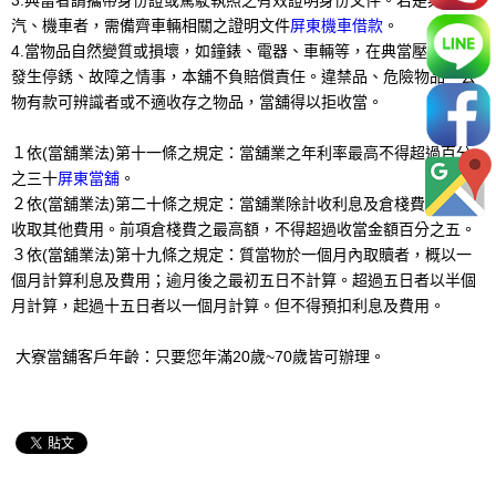
汽、機車者，需備齊車輛相關之證明文件
屏東機車借款
。
4.當物品自然變質或損壞，如鐘錶、電器、車輛等，在典當壓貯期間
發生停銹、故障之情事，本舖不負賠償責任。違禁品、危險物品、公
物有款可辨識者或不適收存之物品，當舖得以拒收當。
１依(當舖業法)第十一條之規定：當舖業之年利率最高不得超過百分
之三十
屏東當舖
。
２依(當舖業法)第二十條之規定：當舖業除計收利息及倉棧費外,不得
收取其他費用。前項倉棧費之最高額，不得超過收當金額百分之五。
３依(當舖業法)第十九條之規定：質當物於一個月內取贖者，概以一
個月計算利息及費用；逾月後之最初五日不計算。超過五日者以半個
月計算，起過十五日者以一個月計算。但不得預扣利息及費用。
大寮當舖客戶年齡：只要您年滿20歲~70歲皆可辦理。