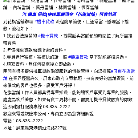
汽 機車 借款|快速周轉現金「花旗當舖」恆春地區
到花旗當舖辦理
#機車貸款
流程簡單簡便，且通常當下辦理當下撥
款，流程如下：
1.找到合法經營的
#機車貸款
，撥電話與當舖預約時間並了解所需攜
帶資料
2.準備機車貸款融資所需的資料。
3.專員進行審核，審核快的話一般
#機車貸款
當下就能審核通過。
4.填寫資料，無任何疑慮後立即放款。
民間有很多提供機車貸款融資服務的借款管道，向您推薦
#屏東花旗當
舖
在業界經營許久，屏東市政府立案執照，擁有良好的當舖資質，前
來借款的客戶也很多，廣受客戶好評！
花旗當舖工作人員都具備專業知識，能夠讓客戶享受到專業的服務，
處處為客戶著想，如果有資金周轉不開，需要用機車貸款融資的你歡
迎即刻撥打服務專線 08-835--2222
歡迎來電或親臨本公司，專員立即為您詳細解說
電話：08-835--2222
地址：屏東縣東港鎮沿海路227號