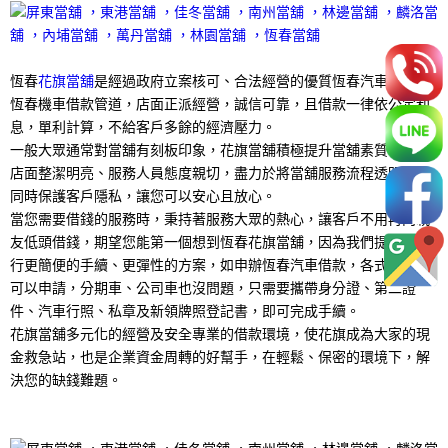
恆春
花旗當舖
是經過政府立案核可、合法經營的優質恆春汽車借款及
恆春機車借款管道，店面正派經營，誠信可靠，且借款一律依公定利
息，單利計算，不給客戶多餘的經濟壓力。
一般大眾通常對當舖有刻板印象，花旗當舖積極提升當舖素質，要求
店面整潔明亮、服務人員態度親切，盡力於將當舖服務流程透明化，
同時保護客戶隱私，讓您可以安心且放心。
當您需要借錢的服務時，秉持著服務大眾的熱心，讓客戶不用再向親
友低頭借錢，期望您能第一個想到恆春花旗當舖，因為我們提供比銀
行更簡便的手續、更彈性的方案，如申辦恆春汽車借款，各式車種都
可以申請，分期車、公司車也沒問題，只需要攜帶身分證、第二證
件、汽車行照、私章及新領牌照登記書，即可完成手續。
花旗當舖多元化的經營及安全專業的借款環境，使花旗成為大家的現
金救急站，也是企業資金周轉的好幫手，在輕鬆、保密的環境下，解
決您的缺錢難題。