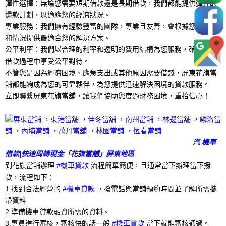
彈性選擇：無論您需要短期借款還是長期借款，我們都能提供彈性的
還款計劃，以適應您的經濟狀況。
專業服務：我們擁有經驗豐富的團隊，專業且友善，會根據您的需求
和情況提供最適合您的解決方案。
公平利率：我們以合理的利率和透明的費用結構為您服務，確保您在
借款過程中享受公平對待。
不管您是因為經濟困境、應急支出或其他原因需要借錢，屏東花旗當
舖都能夠成為您的可靠夥伴，為您提供迅速解決困境的貸款服務。
立即聯繫屏東花旗當舖，讓我們協助您度過財務困境，重拾信心！
汽 機車
借款|快速周轉現金「花旗當舖」屏東地區
到花旗當舖辦理
#機車貸款
流程簡單簡便，且通常當下辦理當下撥
款，流程如下：
1.找到合法經營的
#機車貸款
，撥電話與當舖預約時間並了解所需攜
帶資料
2.準備機車貸款融資所需的資料。
3.專員進行審核，審核快的話一般
#機車貸款
當下就能審核通過。