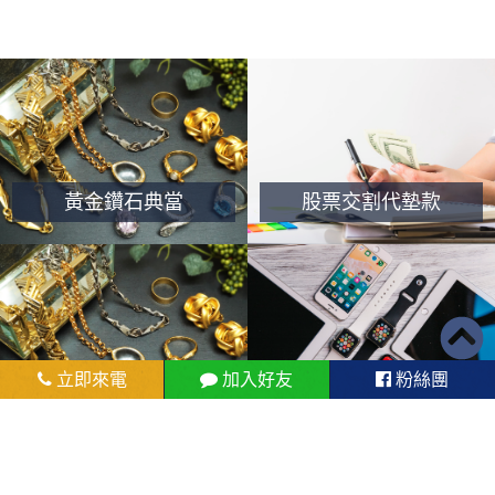
黃金鑽石典當
股票交割代墊款
立即來電
加入好友
粉絲團
黃金鑽石典當
手機借款