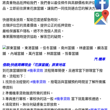
將貴重物品抵押給我們，我們會以最佳條件與高額價格來評估您的物
品。立即前往屏東花旗當舖，讓我們一同找到適合您的解決方案！
快速現金放款，幫助您度過緊急時刻。
合理評估您的資產價值，提供公正的抵押貸款。
嚴格保護客戶隱私，絕不外洩個人資訊。
專業團隊隨時提供協助，解答您的疑問。
汽 機車
借款|快速周轉現金「花旗當舖」屏東地區
到花旗當舖辦理
#機車貸款
流程簡單簡便，且通常當下辦理當下撥
款，流程如下：
1.找到合法經營的
#機車貸款
，撥電話與當舖預約時間並了解所需攜
帶資料
2.準備機車貸款融資所需的資料。
3.專員進行審核，審核快的話一般
#機車貸款
當下就能審核通過。
4.填寫資料，無任何疑慮後立即放款。