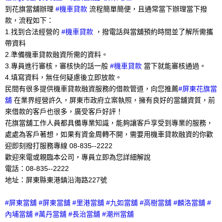
到花旗當舖辦理
#機車貸款
流程簡單簡便，且通常當下辦理當下撥
款，流程如下：
1.找到合法經營的
#機車貸款
，撥電話與當舖預約時間並了解所需攜
帶資料
2.準備機車貸款融資所需的資料。
3.專員進行審核，審核快的話一般
#機車貸款
當下就能審核通過。
4.填寫資料，無任何疑慮後立即放款。
民間有很多提供機車貸款融資服務的借款管道，向您推薦
#屏東花旗當
舖
在業界經營許久，屏東市政府立案執照，擁有良好的當舖資質，前
來借款的客戶也很多，廣受客戶好評！
花旗當舖工作人員都具備專業知識，能夠讓客戶享受到專業的服務，
處處為客戶著想，如果有資金周轉不開，需要用機車貸款融資的你歡
迎即刻撥打服務專線 08-835--2222
歡迎來電或親臨本公司，專員立即為您詳細解說
電話：08-835--2222
地址：屏東縣東港鎮沿海路227號
#屏東當舖 #屏東當舖 #里港當舖 #九如當舖 #高樹當舖 #麟洛當舖 #
內埔當舖 #萬丹當舖 #長治當舖 #潮州當舖