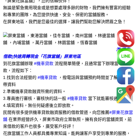
「屏東花旗當舖」，您的信賴伙伴！
無論是緊急需用現金或是想要處理多餘的財物，我們擁有豐富的經驗
和專業的團隊，為您提供快速、安全、保密的當舖服務。
在屏東地區，我們是您最佳的選擇，讓我們幫助您解決燃眉之急！
汽 機車
借款|快速周轉現金「花旗當舖」屏東地區
到花旗當舖辦理
#機車貸款
流程簡單簡便，且通常當下辦理當下撥
款，流程如下：
1.找到合法經營的
#機車貸款
，撥電話與當舖預約時間並了解所需攜
帶資料
2.準備機車貸款融資所需的資料。
3.專員進行審核，審核快的話一般
#機車貸款
當下就能審核通過。
4.填寫資料，無任何疑慮後立即放款。
民間有很多提供機車貸款融資服務的借款管道，向您推薦
#屏東花旗當
舖
在業界經營許久，屏東市政府立案執照，擁有良好的當舖資質，前
來借款的客戶也很多，廣受客戶好評！
花旗當舖工作人員都具備專業知識，能夠讓客戶享受到專業的服務，