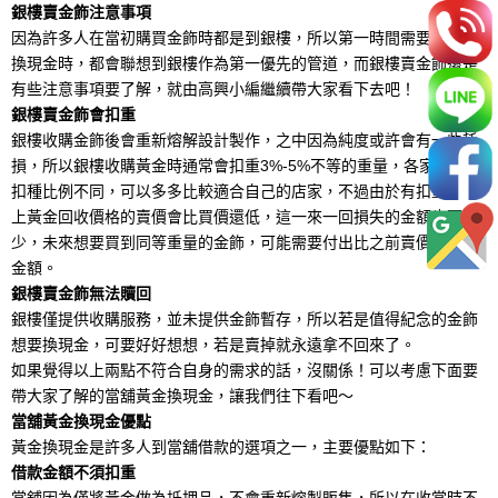
銀樓賣金飾注意事項
因為許多人在當初購買金飾時都是到銀樓，所以第一時間需要以黃金
換現金時，都會聯想到銀樓作為第一優先的管道，而銀樓賣金飾還是
有些注意事項要了解，就由高興小編繼續帶大家看下去吧！
銀樓賣金飾會扣重
銀樓收購金飾後會重新熔解設計製作，之中因為純度或許會有一些耗
損，所以銀樓收購黃金時通常會扣重3%-5%不等的重量，各家銀樓的
扣種比例不同，可以多多比較適合自己的店家，不過由於有扣重，加
上黃金回收價格的賣價會比買價還低，這一來一回損失的金額也不
少，未來想要買到同等重量的金飾，可能需要付出比之前賣價更多的
金額。
銀樓賣金飾無法贖回
銀樓僅提供收購服務，並未提供金飾暫存，所以若是值得紀念的金飾
想要換現金，可要好好想想，若是賣掉就永遠拿不回來了。
如果覺得以上兩點不符合自身的需求的話，沒關係！可以考慮下面要
帶大家了解的當舖黃金換現金，讓我們往下看吧～
當舖黃金換現金優點
黃金換現金是許多人到當舖借款的選項之一，主要優點如下：
借款金額不須扣重