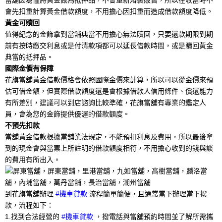
當舖因為僅將黃金做為抵押品，不會重新熔製販售，所以在收當時不
會先扣重計算黃金借款額度，不用擔心因扣重而造成借款額度降低。
黃金可贖回
值得紀念的金飾拿到當舖典當不用擔心無法贖回，只要還款期限到期
前有按時繳交利息或是付清款項都可以延長借款時間，或是贖回黃金
典當的抵押品。
國際金價有保障
花旗當舖黃金借款價格會依照國際金價來計算，所以可以從金價來預
估可借金額，但實際借款額度還是會根據借款人信用條件、償還能力
有所差別，建議可以到店諮詢比較準確，花旗當舖有專業的鑑定人
員，會為您的金飾提供優渥的借款額度。
不預先扣款
當舖黃金借款根據當舖業法規定，不能預扣利息及費用，所以最後拿
到的現金會與當票上所註明的借款額度相符，不用擔心收到的錢與談
的費用有所出入。
到花旗當舖辦理
#機車貸款
流程簡單簡便，且通常當下辦理當下撥
款，流程如下：
1.找到合法經營的
#機車貸款
，撥電話與當舖預約時間並了解所需攜