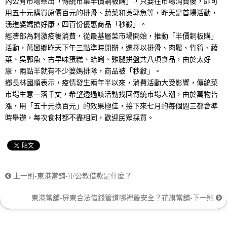
內公有市場祭出「傳統市集半價銅板購」，只要在市場消費後，即可
用五十元購買原價百元的排骨、蔬菜和吳郭魚等，昨天是首場活動，
湧進婆媽搶好康，四百份優惠商品「秒殺」。
經濟部為刺激疫後消費，從最基層菜市場開始，推動「半價銅板購」
活動，萬巒鄉昨天下午三點準時開辦，選擇以排骨、肉鬆、竹筍、蔬
菜、吳郭魚、古早味蛋糕、蛤蜊、雞腿拼盤共八項食品，由於太好
康，兩點半就有不少婆媽排隊，商品被「秒殺」。
鄉長林國順表示，疫情發生兩年半以來，消費活動大受影響，傳統菜
市場生意一落千丈，希望透過該活動找回傳統市場人潮，由於萬物皆
漲，用「五十元換百元」的效果極佳，接下來七月的每個週三都會準
時舉辦，每次食材都不盡相同，歡迎民眾採買。
上一則-東港當舖-軍公教借款是什麼？
東港當舖-屏東合法借錢管道哪裡最安全？花旗當舖-下一則