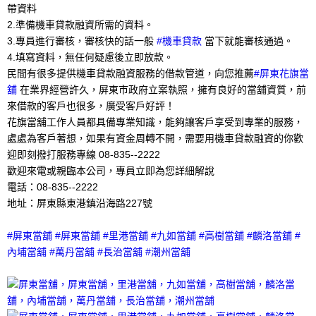
帶資料
2.準備機車貸款融資所需的資料。
3.專員進行審核，審核快的話一般
#機車貸款
當下就能審核通過。
4.填寫資料，無任何疑慮後立即放款。
民間有很多提供機車貸款融資服務的借款管道，向您推薦
#屏東花旗當
舖
在業界經營許久，屏東市政府立案執照，擁有良好的當舖資質，前
來借款的客戶也很多，廣受客戶好評！
花旗當舖工作人員都具備專業知識，能夠讓客戶享受到專業的服務，
處處為客戶著想，如果有資金周轉不開，需要用機車貸款融資的你歡
迎即刻撥打服務專線 08-835--2222
歡迎來電或親臨本公司，專員立即為您詳細解說
電話：08-835--2222
地址：屏東縣東港鎮沿海路227號
#屏東當舖 #屏東當舖 #里港當舖 #九如當舖 #高樹當舖 #麟洛當舖 #
內埔當舖 #萬丹當舖 #長治當舖 #潮州當舖