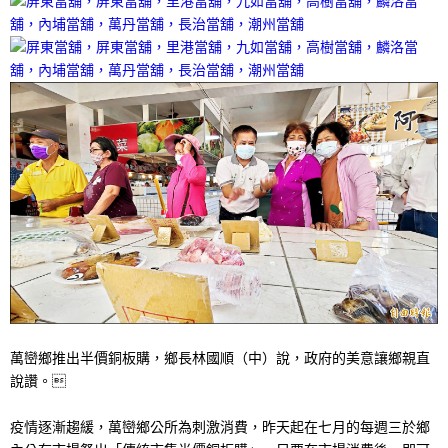
萬巒鄉推出半價銅板購，鄉長林國順（中）說，政府的美意讓鄉親直
說讚。
疫情逐漸趨緩，萬巒鄉公所為刺激消費，昨天起在七月的每週三於鄉