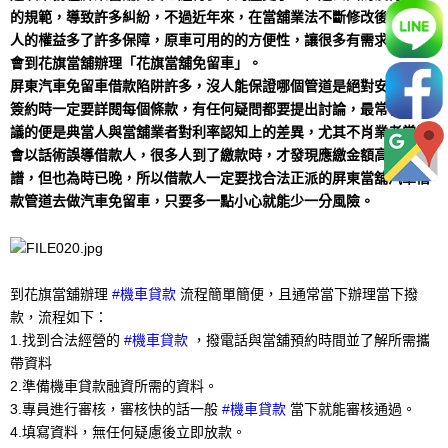
的規範，導致許多糾紛，不過近年來，在當舖業法不斷修改後，借款
人的權益多了許多保障，原車可用的的方便性，讓很多有需求的人，
會到花旗當舖辦理「花旗當舖免留車」。
屏東汽車免留車借款陷阱許多，沒人能保證哪個管道是絕對安全的，
簽約時一定要詳閱每個條款，有任何疑問都要提出討論，最常引發爭
議的便是典當人與當舖業者對利率認知上的差異，尤其不肖業者常常
會以話術誤導借款人，很多人到了繳款時，才發現應繳金額高得離
譜，但也為時已晚，所以借款人一定要找合法正派的屏東當舖汽車借
款管道去做汽車免留車，只要多一點小心就能少一分風險。
到花旗當舖辦理
#機車貸款
流程簡單簡便，且通常當下辦理當下撥
款，流程如下：
1.找到合法經營的
#機車貸款
，撥電話與當舖預約時間並了解所需攜
帶資料
2.準備機車貸款融資所需的資料。
3.專員進行審核，審核快的話一般
#機車貸款
當下就能審核通過。
4.填寫資料，無任何疑慮後立即放款。