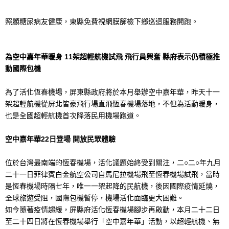
照顧糖尿病友健康，東縣免費視網膜篩檢下鄉巡迴服務開跑。
為空中嘉年華暖身 11架超輕航機試飛 飛行員興奮 縣府表示仍積極推
動國際包機
為了活化恆春機場，屏東縣政府將於本月舉辦空中嘉年華，昨天十一
架超輕航機從屏北皆豪飛行場直飛恆春機場落地，不但為活動暖身，
也是全國超輕航機首次降落民用機場跑道。
空中嘉年華22日登場 開放民眾體驗
位於台灣最南端的恆春機場，活化議題始終受到關注，二○二○年九月
二十一日菲律賓白金航空公司自馬尼拉機場飛至恆春機場試飛，當時
是恆春機場時隔七年，唯一一架起降的民航機，後因國際疫情延燒，
全球旅遊受阻，國際包機暫停，機場活化面臨更大困難。
如今隨著疫情趨緩，屏縣府活化恆春機場腳步再啟動，本月二十二日
至二十四日將在恆春機場舉行「空中嘉年華」活動，以超輕航機、無