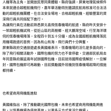
人機等為主角，並開放民眾同乘體驗。縣府強調，屏東地理氣候條件
本來就適合超輕航機飛行，嘉年華活動特別邀請民航局核准可合法活
動的超輕航機團體，在合法安全場地、合格超輕航機、經驗豐富的資
深飛行員共同搭配下進行。
為讓飛行員在活動前熟悉屏北直飛恆春機場的航道，縣府昨天安排十
一架超輕航機試飛，從近山區的高樹鄉、經大鵬灣空域，行至海洋環
伺的恆春機場降落，全程四十到五十分鐘，成為全國超輕航機降落民
用機場跑道的首例，因為有山有海，飛行員們十分興奮。
屏東縣政府交通旅遊處長黃國維表示，恆春機場的活化是多面向的，
除了飛行相關活動外，國際包機的努力也不曾停歇，交通部民航局去
年同意縣府展延兩年試辦國際包機，目前就待國際疫情解封，一旦解
封，國際包機即可再啟動，目前獎勵國外班機到恆春機場起降的措施
都持續。
也希望商用飛機能進駐
黃國維指出，除了推動觀光國際包機，未來也希望商用飛機能夠進
駐，以恆春機場為停放基地，以更多元方式來活化機場。