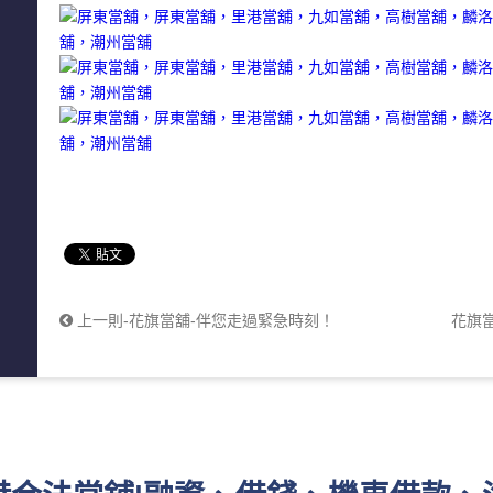
上一則-花旗當舖-伴您走過緊急時刻！
花旗