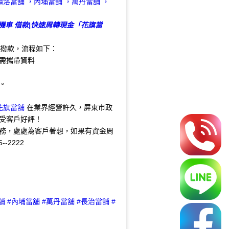
 機車 借款|快速周轉現金「花旗當
撥款，流程如下：
需攜帶資料
。
花旗當舖
在業界經營許久，屏東市政
受客戶好評！
務，處處為客戶著想，如果有資金周
-2222
舖 #內埔當舖 #萬丹當舖 #長治當舖 #