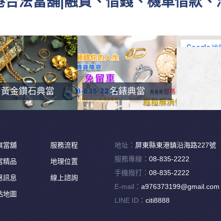
東港合法當舖|融資、借錢、機車借款
黃金鑽石典當
名錶典當
旗當舖
服務流程
地址：
屏東縣東港鎮沿海路227號
服務專線：
08-835-2222
當精品
地理位置
手機撥打：
08-835-2222
惠訊息
線上諮詢
E-mail：
a976373199@gmail.com
站地圖
LINE ID：
citi8888