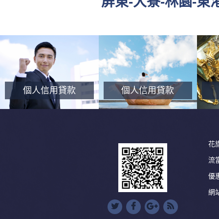
屏東-大寮-林園-
個人信用貸款
個人信用貸款
花
流
優
網