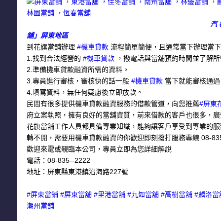
汽
舖」屏東地區
到花旗當舖辦理
#機車貸款
流程簡單簡便，且通常當下辦理當下
1.找到合法經營的
#機車貸款
，撥電話與當舖預約時間並了解所
2.準備機車貸款融資所需的資料。
3.專員進行審核，審核快的話一般
#機車貸款
當下就能審核通過
4.填寫資料，無任何疑慮後立即放款。
民間有很多提供機車貸款融資服務的借款管道，向您推薦
#屏東
府立案執照，擁有良好的當舖資質，前來借款的客戶也很多，廣
花旗當舖工作人員都具備專業知識，能夠讓客戶享受到專業的服
轉不開，需要用機車貸款融資的你歡迎即刻撥打服務專線 08-835-
歡迎來電或親臨本公司，專員立即為您詳細解說
電話：08-835--2222
地址：屏東縣東港鎮沿海路227號
#屏東當鋪 #屏東當舖 #里港當舖 #九如當舖 #高樹當舖 #麟洛當
潮州當舖