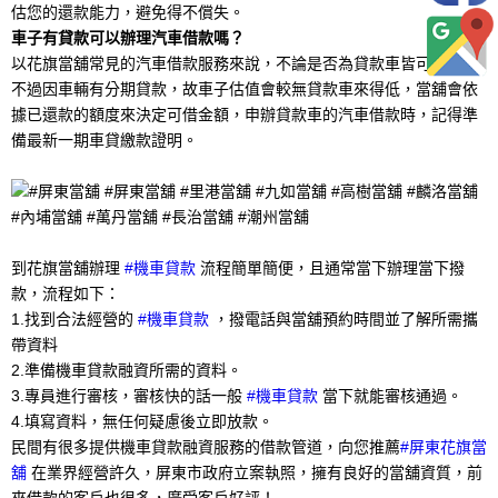
估您的還款能力，避免得不償失。
車子有貸款可以辦理汽車借款嗎？
以花旗當舖常見的汽車借款服務來說，不論是否為貸款車皆可辦理，
不過因車輛有分期貸款，故車子估值會較無貸款車來得低，當舖會依
據已還款的額度來決定可借金額，申辦貸款車的汽車借款時，記得準
備最新一期車貸繳款證明。
到花旗當舖辦理
#機車貸款
流程簡單簡便，且通常當下辦理當下撥
款，流程如下：
1.找到合法經營的
#機車貸款
，撥電話與當舖預約時間並了解所需攜
帶資料
2.準備機車貸款融資所需的資料。
3.專員進行審核，審核快的話一般
#機車貸款
當下就能審核通過。
4.填寫資料，無任何疑慮後立即放款。
民間有很多提供機車貸款融資服務的借款管道，向您推薦
#屏東花旗當
舖
在業界經營許久，屏東市政府立案執照，擁有良好的當舖資質，前