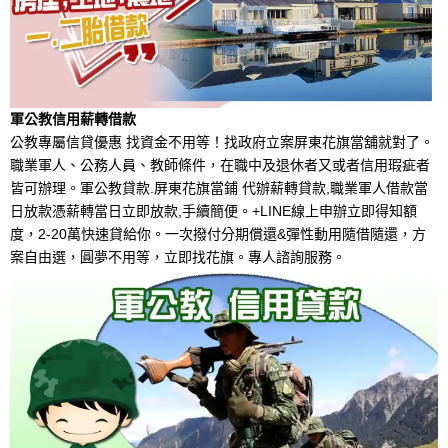
軍公教信用薪轉借款
公教專屬信貸優惠 找資金不用等！找政府立案屏東花旗當舖就對了。
職業軍人、公務人員、教師條件，在職中及退休者又或者信用瑕疵者
皆可辦理。軍公教貸款.屏東花旗當鋪 代辦薪轉貸款,職業軍人借款當
日放款憑薪轉當日立即放款,手續簡便。+LINE線上申辦立即得知額
度，2-20萬快速貸給你。一次撥付分期償還&彈性動用隨借隨還，方
案自由選，圓夢不用等，立即找花旗。專人諮詢服務。