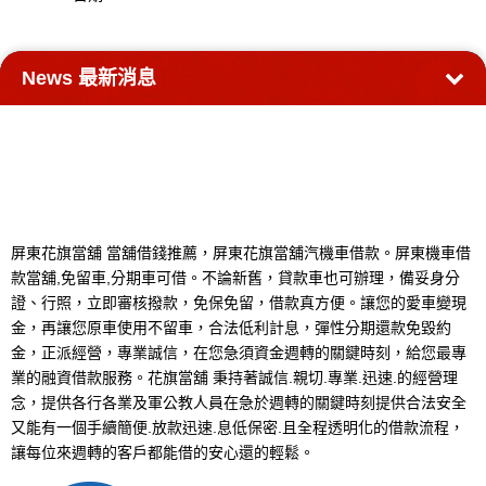
News
最新消息
屏東花旗當舖 當舖借錢推薦，屏東花旗當舖汽機車借款。屏東機車借
款當舖,免留車,分期車可借。不論新舊，貸款車也可辦理，備妥身分
證、行照，立即審核撥款，免保免留，借款真方便。讓您的愛車變現
金，再讓您原車使用不留車，合法低利計息，彈性分期還款免毀約
金，正派經營，專業誠信，在您急須資金週轉的關鍵時刻，給您最專
業的融資借款服務。花旗當舖 秉持著誠信.親切.專業.迅速.的經營理
念，提供各行各業及軍公教人員在急於週轉的關鍵時刻提供合法安全
又能有一個手續簡便.放款迅速.息低保密.且全程透明化的借款流程，
讓每位來週轉的客戶都能借的安心還的輕鬆。