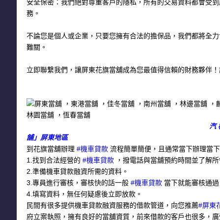
安全保密：我們絕對尊重客戶的隱私，所有的交易資料都會受到
務。
不論您是個人或企業，只要您擁有合法的擔保品，我們都將全力
難關。
立即聯繫我們，讓屏東花旗當舖成為您最值得信賴的財務夥伴！
汽
舖」屏東地區
到花旗當舖辦理
#機車貸款
流程簡單簡便，且通常當下辦理當下
1.找到合法經營的
#機車貸款
，撥電話與當舖預約時間並了解所
2.準備機車貸款融資所需的資料。
3.專員進行審核，審核快的話一般
#機車貸款
當下就能審核通過
4.填寫資料，無任何疑慮後立即放款。
民間有很多提供機車貸款融資服務的借款管道，向您推薦
#屏東
府立案執照，擁有良好的當舖資質，前來借款的客戶也很多，廣