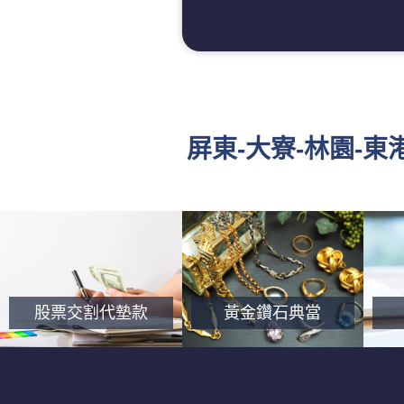
屏東-大寮-林園-
股票交割代墊款
黃金鑽石典當