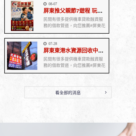
08-07
屏東推父親節7遊程 玩山海賞藝文《花旗當舖》
民間有很多提供機車貸款融資服
務的借款管道，向您推薦#屏東花
旗當舖 在業界經營許久，屏東市
政府立案執照，擁有良好的當舖
07-28
資質，前來借款的客戶也很多，
屏東東港水資源回收中心啟用 助大鵬灣水質升級《花旗當舖》
廣受客戶好評！ 花旗當舖工作人
員都具備專業知識，能夠讓客戶
民間有很多提供機車貸款融資服
享受到專業的服務，處處為客戶
務的借款管道，向您推薦#屏東花
著想，如果有資金周轉不開，需
旗當舖 在業界經營許久，屏東市
要用機車貸款融資的你歡迎即刻
政府立案執照，擁有良好的當舖
撥打服務專線 08-835--2222 歡迎
資質，前來借款的客戶也很多，
來電或親臨本公司，專員立即為
廣受客戶好評！ 花旗當舖工作人
看全部的消息
您詳細解說
員都具備專業知識，能夠讓客戶
享受到專業的服務，處處為客戶
著想，如果有資金周轉不開，需
要用機車貸款融資的你歡迎即刻
撥打服務專線 08-835--2222 歡迎
來電或親臨本公司，專員立即為
您詳細解說