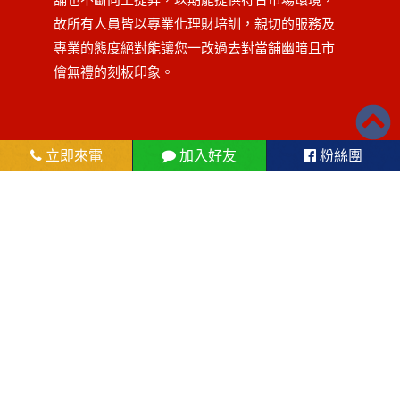
故所有人員皆以專業化理財培訓，親切的服務及
專業的態度絕對能讓您一改過去對當舖幽暗且市
儈無禮的刻板印象。
立即來電
加入好友
粉絲團
屏東花旗當舖位於屏東縣東港
鎮沿海路227號
在於軍公教(公務人員借款)、上班族(汽車借款、
機車借款)或八大行業(個人信用借款)，想自行創
業、臨時週轉，屏東花旗當舖皆以誠信、快速的
原則提供給顧客最滿意的服務。