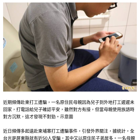
近期頻傳赴柬打工遭騙，一名原住民母親因為兒子到外地打工遲遲未
回家，打電話給兒子確認平安，雖然對方有接，但當母親使用族語時
對方沉默，這才發現不對勁。示意圖
近日頻傳多起遠赴柬埔寨打工遭騙事件，引發外界關注，據統計，全
台光是屏東縣就有近50人受騙，其中又以原住民子弟居多。一名母親