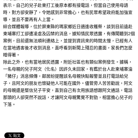
表示，自己的兒子赴柬打工後原本都有接電話，但當自己使用母語
時，對方卻安靜了，令她感到非常擔心，也有民眾希望政府能加強宣
導，並且不要再有人上當。
綜合媒體報導，位於屏東縣的瑪家鄉近日適逢收穫祭，談到目前遠赴
柬埔寨打工卻遭凌虐及囚禁的消息，據知情民眾透露，有傳聞聽到2個
案例，目前還無法順利連絡上，並提到資訊來的時間太慢，已經有人
在當地遇害後才收到消息，直呼看到新聞上殘忍的畫面，家長們怎麼
睡得著。
除此之外，也有當地居民透露，附近社區也有類似案例發生。據稱，
一名母親的兒子阿文（化名）因許久未回家，有鑑於台人赴柬埔寨淪
「豬仔」消息頻傳，鄰居紛提醒該名母親快點報警並且打電話給兒
子，且阿文的朋友也懷疑他人可能在國外。儘管旁人苦苦勸說，阿文
的母親還是堅信兒子平安，直到自己有次用族語想跟阿文通話，電話
那頭的人卻突然不說話，才讓阿文母親驚覺不對勁，相當擔心兒子的
下落。