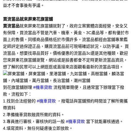
益才不會事後有爭議。
買流當品就來屏東花旗當舖
買流當品
就來屏東花旗當舖就對了，政府立案實體店面經營，安全又
有保障，買流當品不管是汽車、機車、黃金、3C產品等，都有優於市
面上的售價，同樣商品價格低於市價許多，流當品都經由當舖專業鑑
定師評定過保證正品，購買流當品前可現場確認狀況，以防爭議。 買
流當品，想要找尋品質好，價格優惠的流當品3c還是其他種類，歡迎
您來屏東花旗當舖瀏覽，網站或是臉書都會不定時更新流當品資訊，
想了解的民眾可以上網逛逛或直接來店面觀看最新的流當品項目。
到花旗當舖辦理
#機車貸款
流程簡單簡便，且通常當下辦理當下撥
款，流程如下：
1.找到合法經營的
#機車貸款
，撥電話與當舖預約時間並了解所需攜
帶資料
2.準備機車貸款融資所需的資料。
3.專員進行審核，審核快的話一般
#機車貸款
當下就能審核通過。
4.填寫資料，無任何疑慮後立即放款。