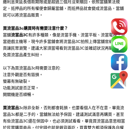
繳利息來延長借款期限或是超過三個月沒來贖回，依照當舖業法規
定，抵押品的所有權便會歸屬當舖，而抵押品就會變成流當品，當舖
就可以將流當品販賣。
買流當品3c購買時有需要注意什麼？
當舖
流當品3C
有許多種類，像是流當手機、流當平板、流當電視、流
當遊戲主機等，現今許多當舖會將流當品3C拍照上傳當舖官網或粉絲
頁讓民眾瀏覽，建議大家須當場看到流當品3C並確認狀況再購買，避
免買流當品產生糾紛。
以下為買流當品3c時需要注意的:
注意外觀是否有毀損。
螢幕有無破裂。
功能測試是否正常。
開關機是否順暢。
買流當品
3c除非全新，否則都會耗損，也要看個人在不在意，畢竟流
當品3c都是二手的，當舖無法給予保固，建議測試滿意再購買，甚至
有些流當品3C還在保固中，也必須測試看看，畢竟買流當品意思相當
於民眾購買商品，付完錢也就是銀貨兩訖，買賣雙方都須保護各自權