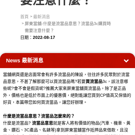
首頁
最新消息
屏東當舖-什麼是流當品意思？流當品3c購買時
需要注意什麼？
日期：
2022-08-17
News
最新消息
當舖網頁還是店面常會有許多流當品的陳設，往往許多民眾對於流當
品意思，不甚了解那麼可以買流當品嗎?若要
買流當品
3c，該注意哪
些呢?會不會是假貨呢?推薦大家來屏東當舖買流當品，除了是正品
外，價格也是低於市面上的優惠價，絕對能讓您買到CP值高又保值的
好貨，本篇帶您如何買流當品，讓您好辦理。
什麼是流當品意思？流當品怎麼來的？
什麼是流當品?
流當品意思
就是客人將有價值的物品(汽車、機車、黃
金、鑽石、3C產品、名錶等)拿到屏東當舖當作抵押品來借款，且沒