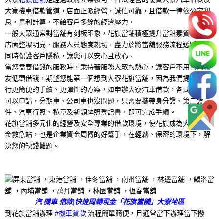
大寮機車借款管道，店面正派經營，誠信可靠，且借款一律依公定利
息，單利計算，不給客戶多餘的經濟壓力。
一般大眾通常對當舖有刻板印象，花旗當舖積極提升當舖素質，要求
店面整潔明亮、服務人員態度親切，盡力於將當舖服務流程透明化，
同時保護客戶隱私，讓您可以安心且放心。
當您需要借錢的服務時，秉持著服務大眾的熱心，讓客戶不用再向親
友低頭借錢，期望您能第一個想到大寮花旗當舖，因為我們提供比銀
行更簡便的手續、更彈性的方案，如申辦大寮汽車借款，各式車種都
可以申請，分期車、公司車也沒問題，只需要攜帶身分證、第二證
件、汽車行照、私章及新領牌照登記書，即可完成手續。
花旗當舖多元化的經營及安全專業的借款環境，使花旗成為大家的現
金救急站，也是企業資金周轉的好幫手，在輕鬆、保密的環境下，解
決您的缺錢難題。
汽 機車 借款|快速周轉現金「花旗當舖」大寮地區
到花旗當舖辦理
#機車貸款
流程簡單簡便，且通常當下辦理當下撥