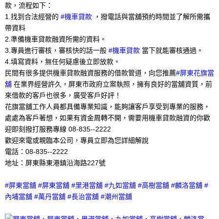
款，流程如下：
1.找到合法經營的
#機車貸款
，撥電話與當舖預約時間並了解所需攜
帶資料
2.準備機車貸款融資所需的資料。
3.專員進行審核，審核快的話一般
#機車貸款
當下就能審核通過。
4.填寫資料，無任何疑慮後立即放款。
民間有很多提供機車貸款融資服務的借款管道，向您推薦
#屏東花旗當
舖
在業界經營許久，屏東市政府立案執照，擁有良好的當舖資質，前
來借款的客戶也很多，廣受客戶好評！
花旗當舖工作人員都具備專業知識，能夠讓客戶享受到專業的服務，
處處為客戶著想，如果有資金周轉不開，需要用機車貸款融資的你歡
迎即刻撥打服務專線 08-835--2222
歡迎來電或親臨本公司，專員立即為您詳細解說
電話：08-835--2222
地址：屏東縣東港鎮沿海路227號
#屏東當舖 #屏東當舖 #里港當舖 #九如當舖 #高樹當舖 #麟洛當舖 #
內埔當舖 #萬丹當舖 #長治當舖 #潮州當舖