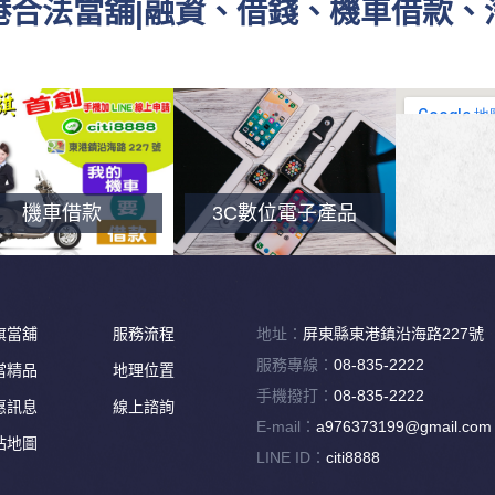
東港合法當舖|融資、借錢、機車借款
機車借款
3C數位電子產品
旗當舖
服務流程
地址：
屏東縣東港鎮沿海路227號
服務專線：
08-835-2222
當精品
地理位置
手機撥打：
08-835-2222
惠訊息
線上諮詢
E-mail：
a976373199@gmail.com
站地圖
LINE ID：
citi8888