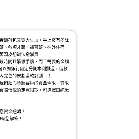
春節荷包又要大失血，手上沒有多餘
班、各項才藝、補習班、在外住宿
著頭皮想辦法繳學費。
段時間且繁雜手續，而且需要的金額
可以如銀行固定分期本利攤還，借款
內完善的規劃還款計劃！！
，我們細心聆聽客戶的資金需求，尋求
實際情況酌定寬限期，可選擇單純繳
。
您資金週轉！
的替您解答！