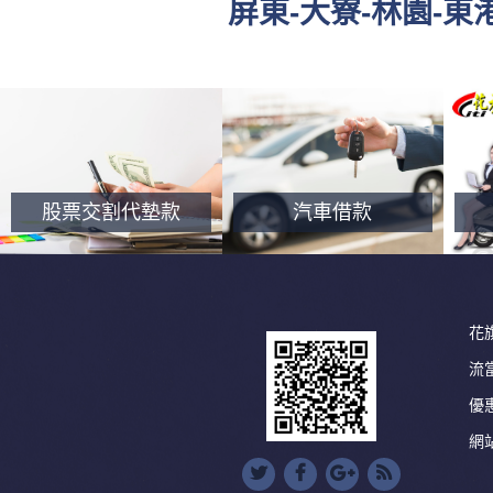
屏東-大寮-林園-
股票交割代墊款
汽車借款
花
流
優
網