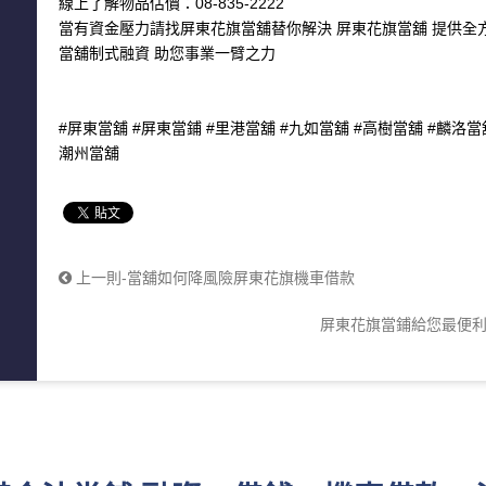
線上了解物品估價：08-835-2222
當有資金壓力請找屏東花旗當舖替你解決 屏東花旗當舖 提供全
當舖制式融資 助您事業一臂之力
#屏東當舖 #屏東當鋪 #里港當舖 #九如當舖 #高樹當舖 #麟洛當
潮州當舖
上一則-當舖如何降風險屏東花旗機車借款
屏東花旗當鋪給您最便利