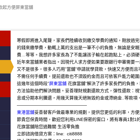
款起方便屏東當舖
寒假即將進入尾聲，家長們陸續收到繳交學費的通知，剛放過完
的錢來繳學費，動輒上萬的支出是一筆不小的負擔，無論是安親
費…等等。我想許多家長為了不能讓孩子輸在起跑點上，必須硬
近年來當舖業者指出。因現代人求方便如果要跟銀行申審需要一
又不是很多，很多人巧用”當舖”申請就學貸款，快速又方便而且
不需任何手續費，提前還款也不須毀約金而且可依客戶能力範圍
這幾年這個時段”
屏東當舖
花旗當舖”解決了許多家長們的負擔
方法協助他們解決問題。妥善理財規劃還款方式，彈性還款：視
息或分期本利攤還，用幾天算幾天絕無毀約金或滯納金..等款項
————————————————
東港當舖
妥善替客戶做最專業的規劃，提供您更低的利率，方便
節貴您保貴時間，歡迎您利用LINE保密的窗口，將有專員1對1
花旗當舖陪您過難關 生活零負擔
立即諮詢借貸方案：line: citi8888